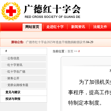
网站首页
走进红十字
新闻资讯
法规文件
·
广德市红十字会2026年造血干细胞捐献入库倡议书
04-21
·
2025年大病儿童救助项目“小天使”和“天使阳光”基金资
06-06
滚动公告:
·
广德市红十字会2025年造血干细胞捐献倡议书
04-29
·
公示
04-03
#
当前位置：
首页
>>
#
·
关于开展2025年“红十字博爱送万家”活动的通知
01-22
·
公告信息
·
广德市红十字会2024年造血干细胞捐献倡议书
04-28
·
广德市红十字会2026年造血干细胞捐献入库倡议书
04-21
·
红十字资讯
·
2025年大病儿童救助项目“小天使”和“天使阳光”基金资
06-06
·
红十字在广德
·
广德市红十字会2025年造血干细胞捐献倡议书
04-29
·
财务公开
·
公示
04-03
为了加强机关
·
党群众路线专题
·
关于开展2025年“红十字博爱送万家”活动的通知
01-22
·
广德市红十字会2024年造血干细胞捐献倡议书
事程序，提高工作
04-28
意见与建议
投诉与举报
特制定本制度。