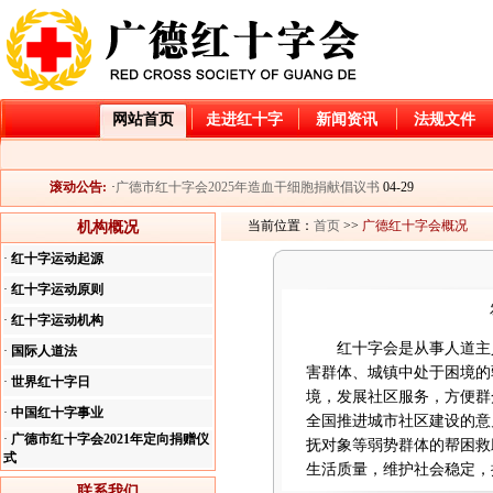
网站首页
走进红十字
新闻资讯
法规文件
·
广德市红十字会2026年造血干细胞捐献入库倡议书
04-21
·
2025年大病儿童救助项目“小天使”和“天使阳光”基金资
06-06
滚动公告:
·
广德市红十字会2025年造血干细胞捐献倡议书
04-29
·
公示
04-03
当前位置：
首页
>>
广德红十字会概况
机构概况
·
关于开展2025年“红十字博爱送万家”活动的通知
01-22
·
红十字运动起源
·
广德市红十字会2024年造血干细胞捐献倡议书
04-28
·
广德市红十字会2026年造血干细胞捐献入库倡议书
04-21
·
红十字运动原则
·
2025年大病儿童救助项目“小天使”和“天使阳光”基金资
06-06
·
红十字运动机构
·
广德市红十字会2025年造血干细胞捐献倡议书
04-29
红十字会是从事人道主义
·
国际人道法
·
公示
04-03
害群体、城镇中处于困境的
·
关于开展2025年“红十字博爱送万家”活动的通知
01-22
·
世界红十字日
境，发展社区服务，方便群
·
广德市红十字会2024年造血干细胞捐献倡议书
04-28
·
中国红十字事业
全国推进城市社区建设的意
·
广德市红十字会2021年定向捐赠仪
抚对象等弱势群体的帮困救
式
生活质量，维护社会稳定，
联系我们